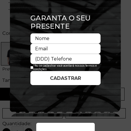
- Gola redonda
- Flag bordada na manga
Cores:
Preto
Tamanhos:
P
M
G
GG
Provador Virtual
Tabela de Medidas
Quantidade: