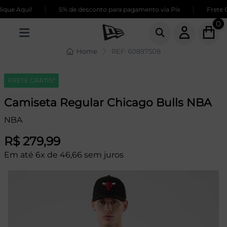
|
|
que Aqui!
5% de desconto para pagamento via Pix
Frete G
0
Home
REF: 60897508
FRETE GRÁTIS*
Camiseta Regular Chicago Bulls NBA
NBA
R$ 279,99
Em até 6x de 46,66 sem juros