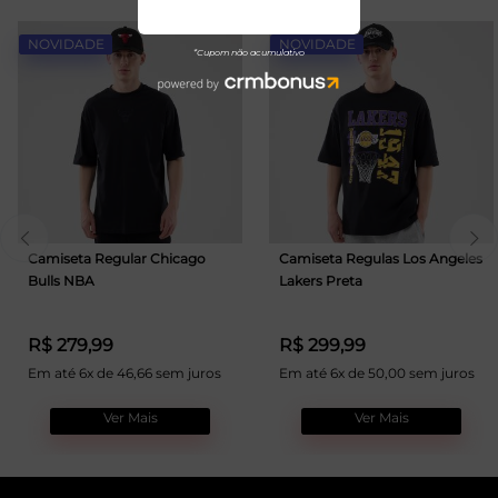
NOVIDADE
NOVIDADE
Camiseta Regular Chicago
Camiseta Regulas Los Angeles
Bulls NBA
Lakers Preta
R$ 279,99
R$ 299,99
Em até 6x de 46,66 sem juros
Em até 6x de 50,00 sem juros
Ver Mais
Ver Mais