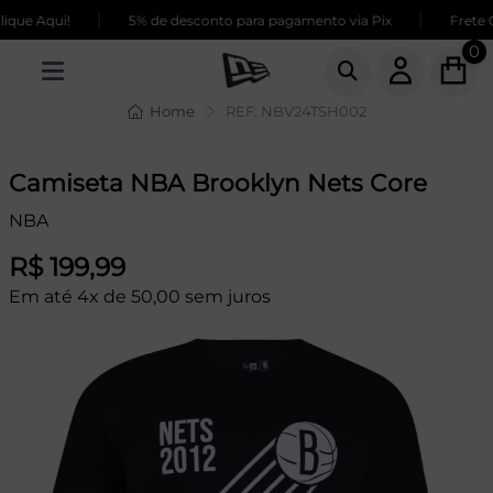
|
|
que Aqui!
5% de desconto para pagamento via Pix
Frete G
0
Home
REF: NBV24TSH002
Camiseta NBA Brooklyn Nets Core
NBA
R$ 199,99
Em até 4x de 50,00 sem juros