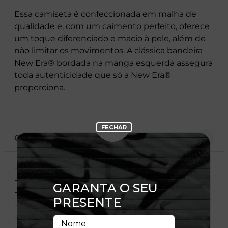
Essa camiseta é confeccionada em malha de
qualidade e, com um caimento perfeito, oferece
um toque diferenciado e macio à pele, além de
não limitar os movimentos. A clássica bandeira
New Era® bordada na manga esquerda assegura
toda autenticidade que só a New Era®
proporciona.
CARACTERÍSTICAS
- Manga curta
- Gola careca
- Estampa frontal
- Flag bordada
- Material: Meia malha