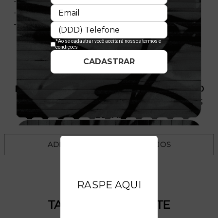
- Composição: 100% Algodão
- Nacional
- Licença Oficial
PRODUTO SEM ESTOQUE DÍSPONÍVEL NO
SITE, CONSULTE A DISPONIBILIDADE NAS
LOJAS
ADICIONAR A LISTA DE DESEJOS
TALVEZ VOCÊ GOSTE