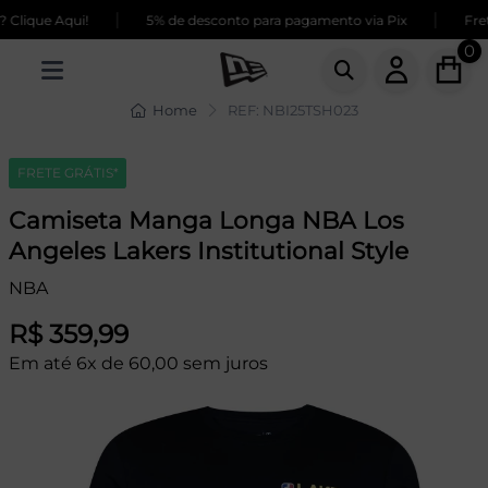
|
|
Clique Aqui!
5% de desconto para pagamento via Pix
Fret
0
Home
REF: NBI25TSH023
FRETE GRÁTIS*
Camiseta Manga Longa NBA Los
Angeles Lakers Institutional Style
NBA
R$ 359,99
Em até 6x de 60,00 sem juros