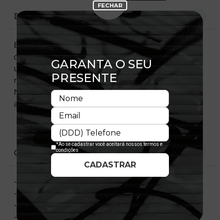
DESCRIÇÃO
Essa camiseta é confeccionada em malha de
qualidade e, com um caimento perfeito, oferece
um toque diferenciado e macio à pele, além de
não limitar os movimentos. A clássica bandeira
New Era® na manga esquerda assegura toda
autenticidade que só a New Era® proporciona.
CARACTERÍSTICAS
- Estampa frontal
- Etiqueta barra
- Flag New Era bordada
- Manga longa