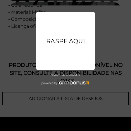
- Gola redonda
- Material: Malha
- Composição: 100% Algodão
- Licença oficial
PRODUTO SEM ESTOQUE DÍSPONÍVEL NO
SITE, CONSULTE A DISPONIBILIDADE NAS
LOJAS
ADICIONAR A LISTA DE DESEJOS