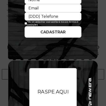
- Composição 100% Algodão
- Nacional
- Licença Oficial
PRODUTO SEM ESTOQUE DÍSPONÍVEL NO
SITE, CONSULTE A DISPONIBILIDADE NAS
LOJAS
ADICIONAR A LISTA DE DESEJOS
TALVEZ VOCÊ GOSTE