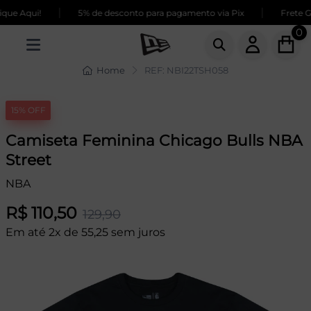
|
|
ue Aqui!
5% de desconto para pagamento via Pix
Frete GR
0
Home
REF: NBI22TSH058
15% OFF
Camiseta Feminina Chicago Bulls NBA
Street
NBA
R$ 110,50
129,90
Em até 2x de 55,25 sem juros