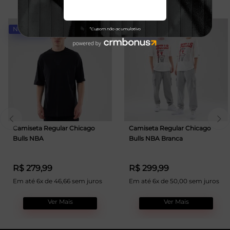
NOVIDADE
NOVIDADE
Camiseta Regular Chicago
Camiseta Regular Chicago
Bulls NBA
Bulls NBA Branca
R$ 279,99
R$ 299,99
Em até 6x de 46,66 sem juros
Em até 6x de 50,00 sem juros
Ver Mais
Ver Mais