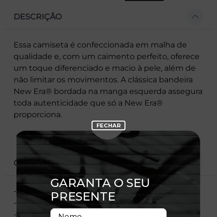
DESCRIÇÃO
Essa camiseta é confeccionada em malha de
qualidade e, com um caimento perfeito, oferece
um toque diferenciado e macio à pele, além de
não limitar os movimentos. A clássica bandeira
New Era® bordada na manga esquerda assegura
toda autenticidade que só a New Era®
proporciona.
CARACTERÍSTICAS
- Nbi22Tsh058
- Estampa Frontal
- Etiqueta Flag Aplicada Na Manga