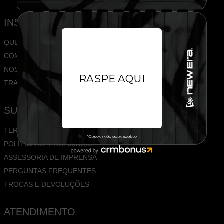
INSTITUCIONAL
QUEM SOMOS
COMPRE NO ATACADO
NOSSAS LOJAS
TRABALHE CONOSCO
SUPORTE
TERMOS E CONDIÇÕES
POLÍTICA DE PRIVACIDADE
ASSESSORIA DE IMPRENSA
PERGUNTAS FREQUENTES
TROCAS E DEVOLUÇÕES
ATENDIMENTO