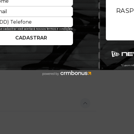
ssado e o presente. Seu designsemi-
a, sem a rigidez dos modelos
 e confortável. Acostura A-Frameno
 e estiloso, enquanto o fechamento de
quem busca a autenticidade vintage