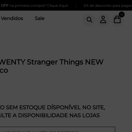
|
F
na primeira compra? Clique Aqui!
5% de desconto para pagament
0
 Vendidos
Sale
WENTY Stranger Things NEW
co
 SEM ESTOQUE DÍSPONÍVEL NO SITE,
LTE A DISPONIBILIDADE NAS LOJAS