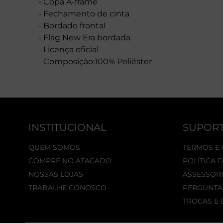
- Copa A-frame
- Fechamento de cinta
- Bordado frontal
- Flag New Era bordada
- Licença oficial
- Composição:100% Poliéster
INSTITUCIONAL
SUPOR
QUEM SOMOS
TERMOS E
COMPRE NO ATACADO
POLÍTICA 
NOSSAS LOJAS
ASSESSORI
TRABALHE CONOSCO
PERGUNTA
TROCAS E