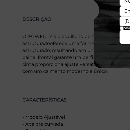
DESCRIÇÃO
O 19TWENTY é o equilíbrio perfeito entre o pa
estruturadooferece uma forma suave e definid
estruturado, resultando em um visual relaxado
painel frontal garante um perfil mais angular
cinta proporciona ajuste versátil. Ideal para 
com um caimento moderno e único.
CARACTERÍSTICAS
- Modelo Ajustável
- Aba pré curvada