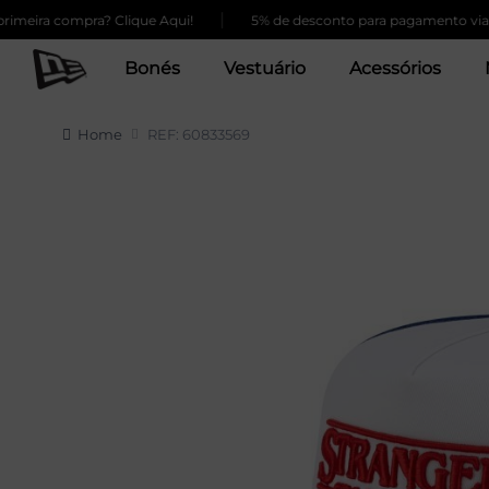
|
eira compra? Clique Aqui!
5% de desconto para pagamento via Pix
Bonés
Vestuário
Acessórios
Home
REF: 60833569