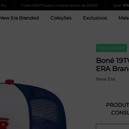
|
|
Frete GRÁTIS para compras acima de 259,00
Quer
10% OF
New Era Branded
Coleções
Exclusivos
Mais
FRETE GRÁTIS*
Boné 19T
ERA Bran
New Era
PRODUTO
CONSU