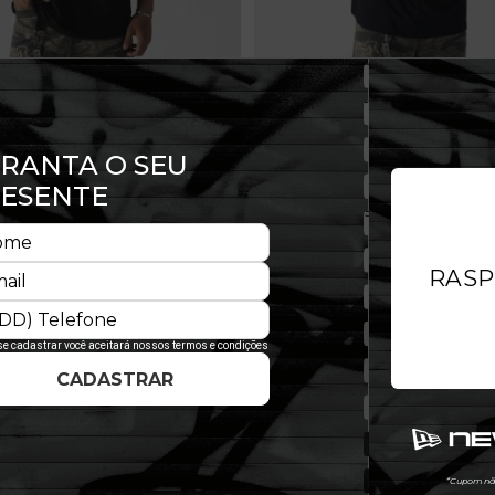
San Francisco Giants Premium
Camiseta Sultanes De Monterre
Baseball
,99
R$ 349,99
 de 58,33 sem juros
Em até 6x de 58,33 sem juros
E
NOVIDADE