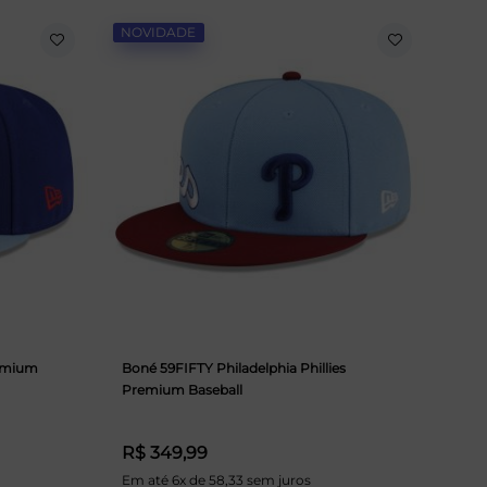
NOVIDADE
remium
Boné 59FIFTY Philadelphia Phillies
Premium Baseball
R$ 349,99
Em até 6x de 58,33 sem juros