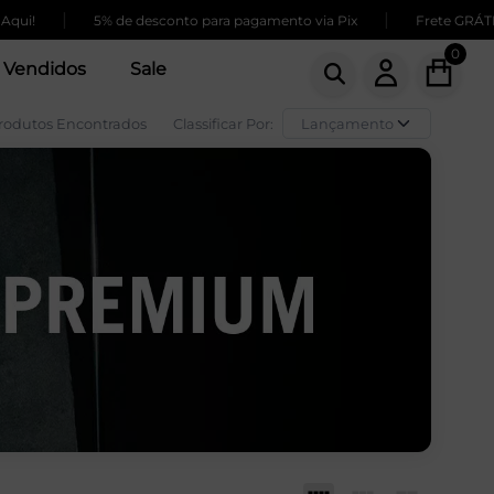
|
5% de desconto para pagamento via Pix
Frete GRÁTIS para co
0
 Vendidos
Sale
rodutos Encontrados
Classificar Por: