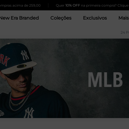
|
|
ma de 259,00
Quer
10% OFF
na primeira compra? Clique Aqui!
New Era Branded
Coleções
Exclusivos
Mais
24 P