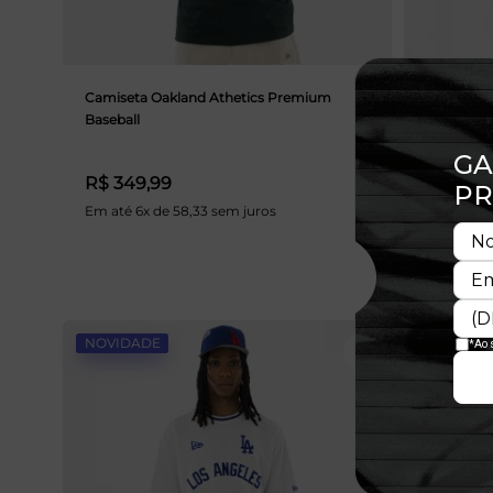
Camiseta Oakland Athetics Premium
Camiseta 
Baseball
Baseball
R$ 349,99
R$ 349
Em até 6x de 58,33 sem juros
Em até 6x
NOVIDADE
NOVIDAD