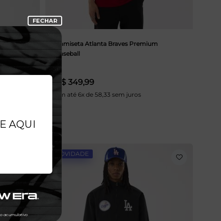
y Premium
Camiseta Atlanta Braves Premium
Baseball
R$ 349,99
Em até 6x de 58,33 sem juros
NOVIDADE