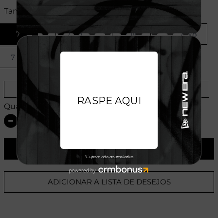
Tamanhos:
7
7 1/8
7 1/4
7 3/8
7 1/2
7 5/8
Provador Virtual
Tabela de Medidas
Quantidade:
ADICIONAR AO CARRINHO
ADICIONAR A LISTA DE DESEJOS