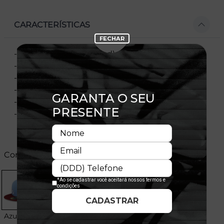
CARACTERÍSTICAS
- Modelo fechado (Fitted), vendido por tamanho
- Copa estruturada
- Aba reta
- Flag New Era bordada na lateral esquerda
- Licença oficial
- Composição:
Cores:
Azul