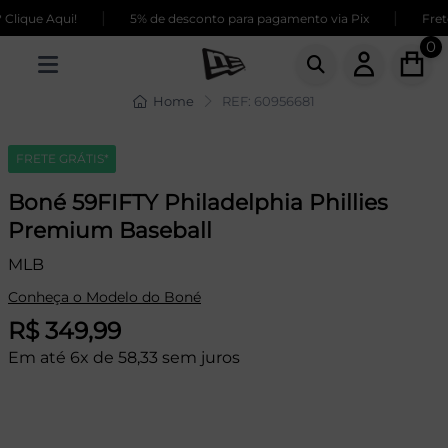
|
|
ique Aqui!
5% de desconto para pagamento via Pix
Frete 
0
Home
REF: 60956681
FRETE GRÁTIS*
Boné 59FIFTY Philadelphia Phillies
Premium Baseball
MLB
Conheça o Modelo do Boné
R$ 349,99
Em até 6x de 58,33 sem juros