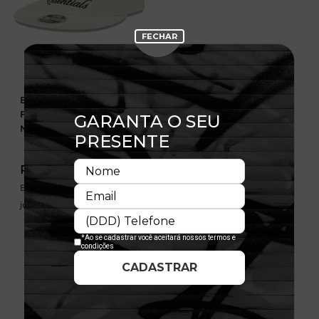
Boné 9FIFTY Retro Crown
Fear of God Essentials x
NBA Branco
R$ 349,99
Em até 6x de 58,33 sem
juros