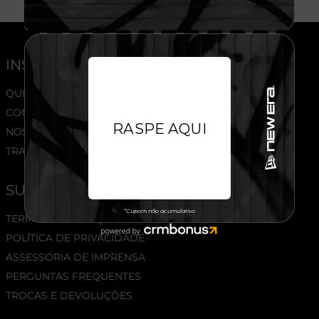
INSTITUCIONAL
QUEM SOMOS
COMPRE NO ATACADO
NOSSAS LOJAS
TRABALHE CONOSCO
SUPORTE
TERMOS E CONDIÇÕES
POLÍTICA DE PRIVACIDADE
ASSESSORIA DE IMPRENSA
PERGUNTAS FREQUENTES
TROCAS E DEVOLUÇÕES