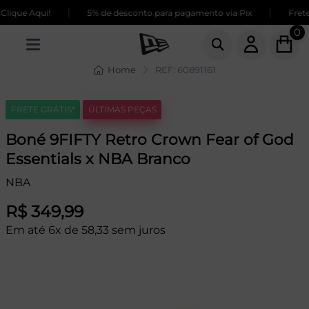
|
|
ique Aqui!
5% de desconto para pagamento via Pix
Frete 
0
Home
REF: 60891161
FRETE GRÁTIS*
ÚLTIMAS PEÇAS
Boné 9FIFTY Retro Crown Fear of God
Essentials x NBA Branco
NBA
R$ 349,99
Em até 6x de 58,33 sem juros