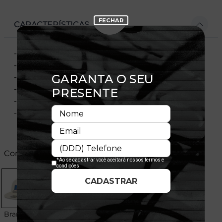
CARACTERÍSTICAS
- Modelo ajustável
- Fechamento tipo Snapback
- Copa desestruturada
- Aba pré-curvada
- Flag New Era® bordada na lateral esquerda
- Licença oficial
Cores:
Branco