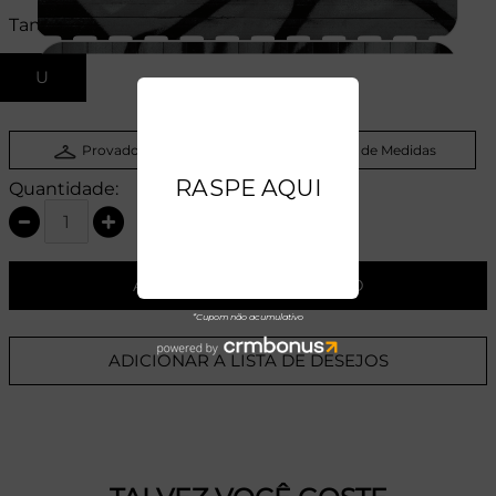
Tamanhos:
U
Provador Virtual
Tabela de Medidas
Quantidade:
ADICIONAR AO CARRINHO
ADICIONAR A LISTA DE DESEJOS