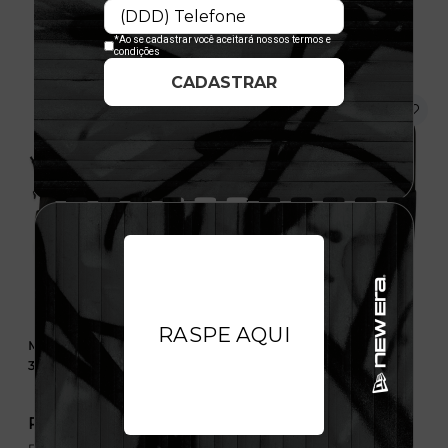
Mochila Carrier Pack Logo
Mochila Campus 35L
35L
R$ 879,99
R$ 549,99