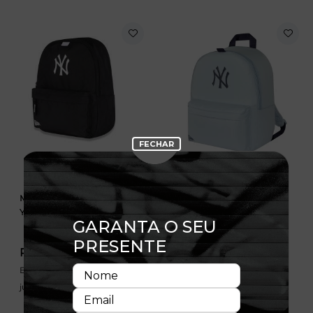
Mochila Mini New York
Mochila Mini New York
Yankees
Yankees
R$ 329,99
R$ 329,99
Em até 6x de 55,00 sem
Em até 6x de 55,00 sem
juros
juros