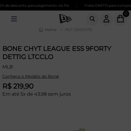
|
 de desconto para pagamento via Pix
Frete GRÁTIS para compras 
0
Home
REF: 60691376
BONE CHYT LEAGUE ESS 9FORTY
DETTIG LTCCLO
MLB
Conheça o Modelo do Boné
R$ 219,90
Em até 5x de 43,98 sem juros