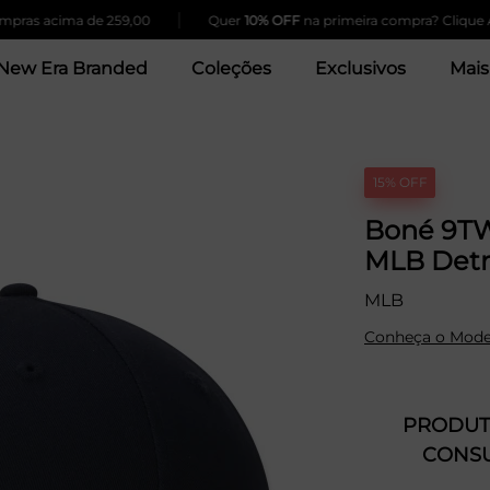
|
 acima de 259,00
Quer
10% OFF
na primeira compra? Clique Aqui!
New Era Branded
Coleções
Exclusivos
Mais
15% OFF
Boné 9TW
MLB Detro
MLB
Conheça o Mode
PRODUTO
CONSU