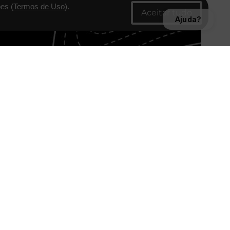
es (
Termos de Uso
).
Ajuda?