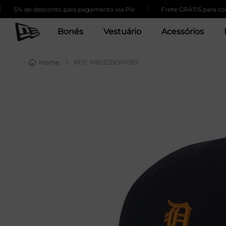
|
% de desconto para pagamento via Pix
Frete GRÁTIS para compras
Bonés
Vestuário
Acessórios
Home
REF: MBI22BON087