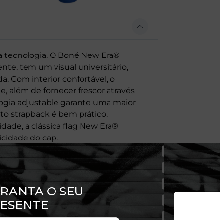
lta tecnologia. O Boné New Era®
e, tem um visual universitário,
 Com interior confortável, o
, além de fornecer frescor através
ologia adjustable garante uma maior
to strapback é bem prático.
ade, a clássica flag New Era®
icidade do cap.