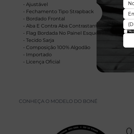
- Ajustável
- Fechamento Tipo Strapback
- Bordado Frontal
- Aba E Contra Aba Contrastantes
- Flag Bordada No Painel Esquerdo
- Tecido Sarja
- Composição 100% Algodão
- Importado
- Licença Oficial
CONHEÇA O MODELO DO BONÉ