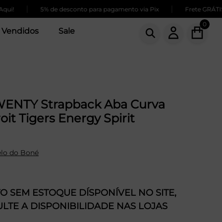
|
|
5% de desconto para pagamento via Pix
Frete GRÁTIS par
0
 Vendidos
Sale
ENTY Strapback Aba Curva
it Tigers Energy Spirit
lo do Boné
 SEM ESTOQUE DÍSPONÍVEL NO SITE,
LTE A DISPONIBILIDADE NAS LOJAS