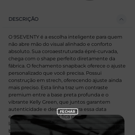
DESCRIÇÃO
O 9SEVENTY é a escolha inteligente para quem
não abre mão do visual alinhado e conforto
absoluto. Sua coroaestruturada épré-curvada,
chega com o shape perfeito diretamente da
fábrica. O fechamento snapback oferece o ajuste
personalizado que você precisa. Possui
construção em strech, oferecendo ajuste ainda
mais preciso. Esta linha traz um contraste
premium entre a base preta profunda e o
vibrante Kelly Green, que juntos garantem
autenticidade e destaque para essa data
especial. O diferencial fica por conta do patch
lateral exclusivo, que celebra a ocasião unindo o
bordado premium da marca à identidade