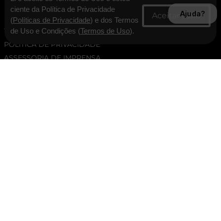
SUPORTE
ciente da Política de Privacidade
Ajuda?
(
Políticas de Privacidade
) e dos Termos
TERMOS E CONDIÇÕES
de Uso e Condições (
Termos de Uso
).
POLÍTICA DE PRIVACIDADE
ASSESSORIA DE IMPRENSA
PERGUNTAS FREQUENTES
TROCAS E DEVOLUÇÕES
ATENDIMENTO
SEGUNDA À SEXTA DAS 09:00 ATÉ ÀS 17:00, EXCETO
FERIADOS.
(11) 95775-3111