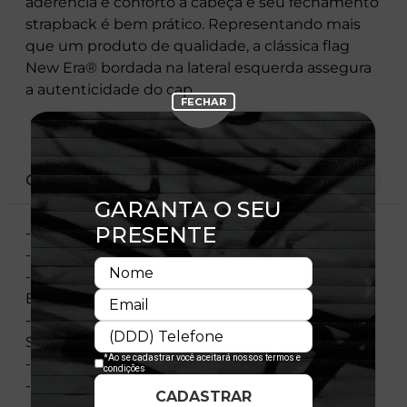
aderência e conforto à cabeça e seu fechamento
strapback é bem prático. Representando mais
que um produto de qualidade, a clássica flag
New Era® bordada na lateral esquerda assegura
a autenticidade do cap.
CARACTERÍSTICAS
- REF.: MBV22BON068
- STRAPBACK
- PAINEL FRONTAL COM ESTAMPA
EMBORRACHADA EM RELEVO
- ETIQUETA PERSONALIZADA APLICADA NO
STRAPBACK
- FLAG BORDADA
- SARJA