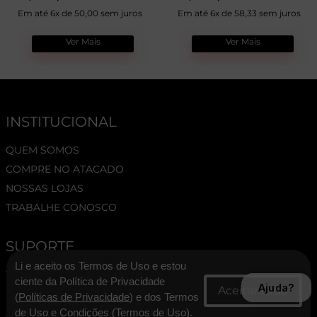
Em até 6x de 50,00 sem juros
Em até 6x de 58,33 sem juros
Ver Mais
Ver Mais
INSTITUCIONAL
QUEM SOMOS
COMPRE NO ATACADO
NOSSAS LOJAS
TRABALHE CONOSCO
SUPORTE
Li e aceito os Termos de Uso e estou
TERMOS E CONDIÇÕES
ciente da Política de Privacidade
Ajuda?
POLÍTICA DE PRIVACIDADE
(
Políticas de Privacidade
) e dos Termos
ASSESSORIA DE IMPRENSA
de Uso e Condições (
Termos de Uso
).