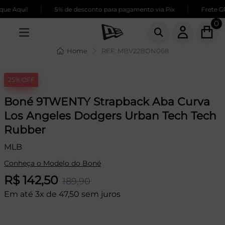
|
|
e Aqui!
5% de desconto para pagamento via Pix
Frete GRÁ
0
Home
REF: MBV22BON068
25% OFF
Boné 9TWENTY Strapback Aba Curva
Los Angeles Dodgers Urban Tech Tech
Rubber
MLB
Conheça o Modelo do Boné
R$ 142,50
189,90
Em até 3x de 47,50 sem juros