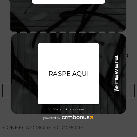
- 100% ALGODÃO
- IMPORTADO
- LICENÇA OFICIAL
PRODUTO SEM ESTOQUE DÍSPONÍVEL NO
SITE, CONSULTE A DISPONIBILIDADE NAS
LOJAS
ADICIONAR A LISTA DE DESEJOS
CONHEÇA O MODELO DO BONÉ