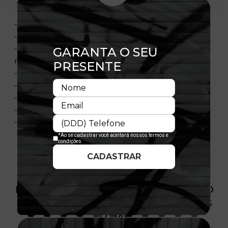
- Modelo Ajustável
- Aba Curva
- Elastano nas laterais para melhor encaixe e
maior conforto
- Estilo:Strtch Snap
- Copa estruturada
- Fechamento tipo Snapback
- Licença oficial
- Composição: 100% Poliéster
PRODUTO SEM ESTOQUE DÍSPONÍVEL NO
SITE, CONSULTE A DISPONIBILIDADE NAS
LOJAS