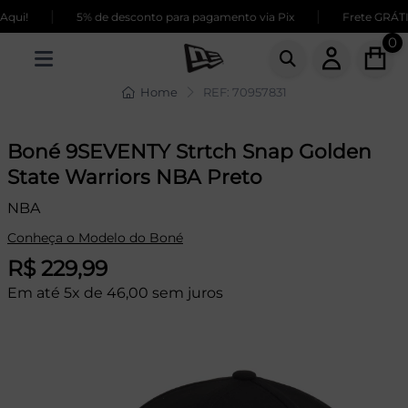
|
|
ui!
5% de desconto para pagamento via Pix
Frete GRÁTIS 
0
Home
REF: 70957831
Boné 9SEVENTY Strtch Snap Golden
State Warriors NBA Preto
NBA
Conheça o Modelo do Boné
R$ 229,99
Em até 5x de 46,00 sem juros