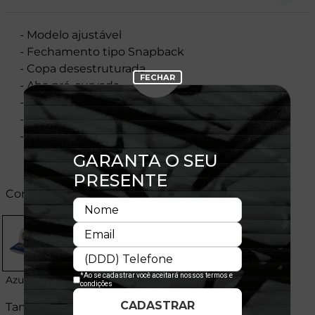
- Modelo ajustável
- Fechamento tipo Snapback
- Copa desestruturada
- Aba pré-curvada
- Flag New Era® bordada na lateral esquerda
- Licença oficial
- Composição:100% Poliéster
Cores:
Azul
Tamanhos: