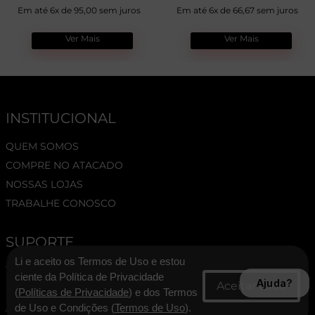
Em até 6x de 95,00 sem juros
Em até 6x de 66,67 sem juros
Ver Mais
Ver Mais
INSTITUCIONAL
QUEM SOMOS
COMPRE NO ATACADO
NOSSAS LOJAS
TRABALHE CONOSCO
SUPORTE
Li e aceito os Termos de Uso e estou
TERMOS E CONDIÇÕES
ciente da Política de Privacidade
Ajuda?
POLÍTICA DE PRIVACIDADE
(
Políticas de Privacidade
) e dos Termos
ASSESSORIA DE IMPRENSA
de Uso e Condições (
Termos de Uso
).