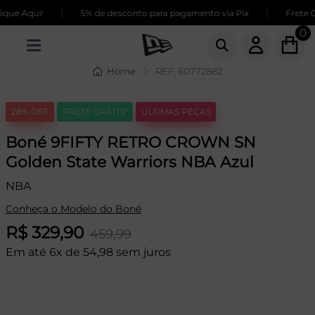
|
|
ue Aqui!
5% de desconto para pagamento via Pix
Frete GR
0
Home
REF: 60772882
28% OFF
FRETE GRÁTIS*
ÚLTIMAS PEÇAS
Boné 9FIFTY RETRO CROWN SN
Golden State Warriors NBA Azul
NBA
Conheça o Modelo do Boné
R$ 329,90
459,99
Em até 6x de 54,98 sem juros