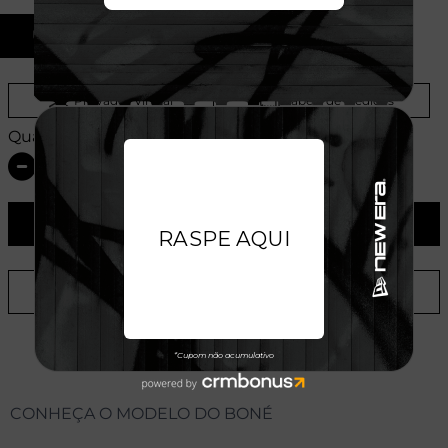
U
Provador Virtual
Tabela de Medidas
Quantidade:
ADICIONAR AO CARRINHO
ADICIONAR A LISTA DE DESEJOS
CONHEÇA O MODELO DO BONÉ