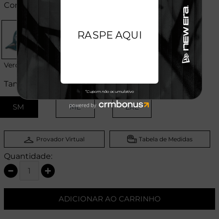
Cores:
Verde
Tamanhos:
SM
ML
LXL
Provador Virtual
Tabela de Medidas
Quantidade:
ADICIONAR AO CARRINHO