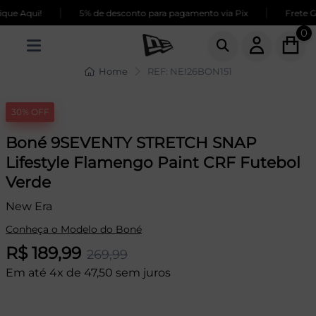
|
|
ue Aqui!
5% de desconto para pagamento via Pix
Frete GR
0
Home
REF: NEI26BON151
30% OFF
Boné 9SEVENTY STRETCH SNAP
Lifestyle Flamengo Paint CRF Futebol
Verde
New Era
Conheça o Modelo do Boné
R$ 189,99
269,99
Em até 4x de 47,50 sem juros