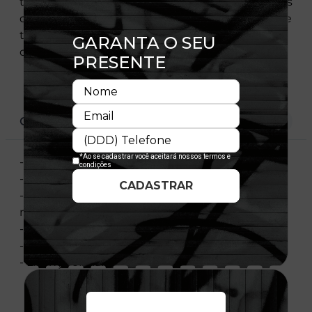
tradição e intensidade da Nação Rubro-Negra. Os
detalhes exclusivos do Mengão elevam o visual e
traduzem a identidade do torcedor que carrega
o clube por onde passa.
CARACTERÍSTICAS
- Modelo Ajustável
- Aba Curva
- Elastano nas laterais para melhor encaixe e
maior conforto
- Copa estruturada
- Fechamento tipo Snapback
- Licença oficial