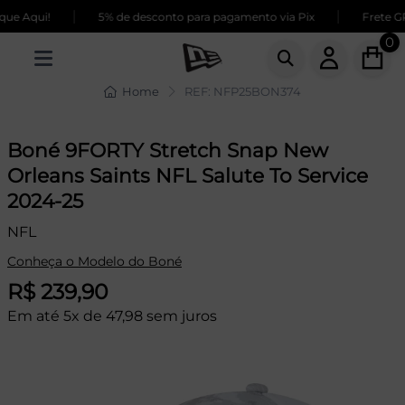
|
|
e Aqui!
5% de desconto para pagamento via Pix
Frete GRÁ
0
Home
REF: NFP25BON374
Boné 9FORTY Stretch Snap New
Orleans Saints NFL Salute To Service
2024-25
NFL
Conheça o Modelo do Boné
R$ 239,90
Em até 5x de 47,98 sem juros