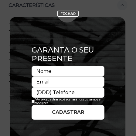
CARACTERÍSTICAS
- Bordado frontal
- Bordados na lateral direita
- Flag New Era bordada no lado esquerdo
- Bordado traseiro
- Contra-aba na cor cinza
- Aba curva
- Elastano nas laterais para melhor ajuste e maior
comodidade
- Coroa estruturada
- Ajustável
- Fechamento tipo Snapback
- Composição: 100% Poliéster
- Licença oficial