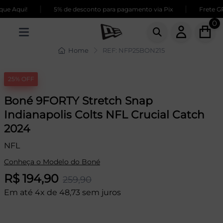
|
|
e Aqui!
5% de desconto para pagamento via Pix
Frete GRÁ
0
Home
REF: NFP25BON215
25% OFF
Boné 9FORTY Stretch Snap
Indianapolis Colts NFL Crucial Catch
2024
NFL
Conheça o Modelo do Boné
R$ 194,90
259,90
Em até 4x de 48,73 sem juros