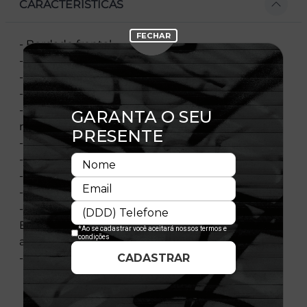
CARACTERÍSTICAS
- Bordado frontal
- Flag New Era bordada à esquerda
- Patch no lado direito
- Escudo NFL na parte traseira
- Elastano nas laterais para maior comodidade e
melhor ajuste
- Aba curva
- Copa estruturada
- Ajustável
- Fechamento tipo Snapback
- Composição: Coroa: 95% Poliéster 5% Elastano -
Botão e aba: 95% Poliéster 5% Elastano - Contra-
aba: 100% Algodão
- Licença oficial