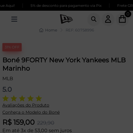
|
|
 Aqui!
5% de desconto para pagamento via Pix
Frete GRÁT
0
Home
REF: 60758996
31% OFF
Boné 9FORTY New York Yankees MLB
Marinho
MLB
5.0
Avaliações do Produto
Conheça o Modelo do Boné
R$ 159,00
229,90
Em até 3x de 53,00 sem juros