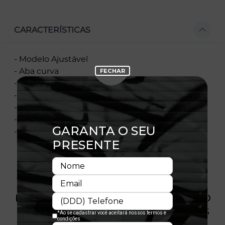
CARACTERÍSTICAS
- Modelo Ajustável
- Aba curva
- Copa estruturada
- Flag bordada no lado esquerdo
- Importado
- Licença Oficial
- Composição:100% Poliéster
PRODUTO SEM ESTOQUE DÍSPONÍVEL NO
SITE, CONSULTE A DISPONIBILIDADE NAS