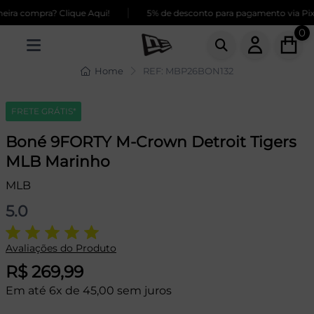
|
ra compra? Clique Aqui!
5% de desconto para pagamento via Pix
0
Home
REF: MBP26BON132
FRETE GRÁTIS*
Boné 9FORTY M-Crown Detroit Tigers
MLB Marinho
MLB
5.0
Avaliações do Produto
R$ 269,99
Em até 6x de 45,00 sem juros