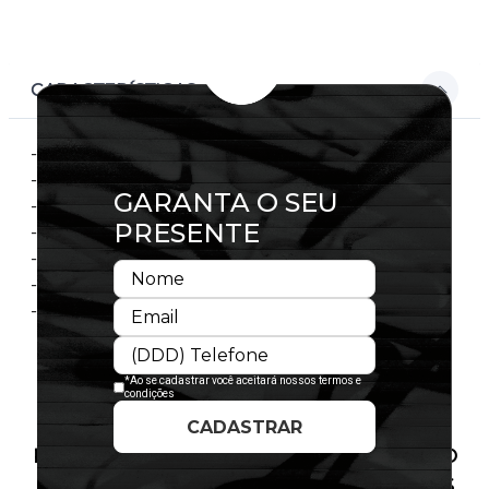
CARACTERÍSTICAS
- Modelo Ajustável
- Aba curva
- Copa frontal estruturada
- Flag bordada no lado esquerdo
- Importado
- Licença Oficial
- Composição:100% Poliéster
PRODUTO SEM ESTOQUE DÍSPONÍVEL NO
SITE, CONSULTE A DISPONIBILIDADE NAS