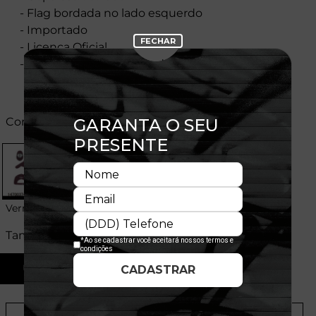
- Flag bordada no lado esquerdo
- Importado
- Licença Oficial
- Composição:100% Algodão
Cores:
Vermelho
Tamanhos:
U
Provador Virtual
Tabela de Medidas