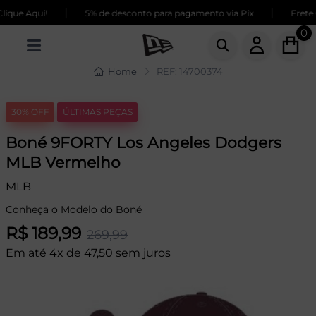
|
|
que Aqui!
5% de desconto para pagamento via Pix
Frete G
0
Home
REF: 14700374
30% OFF
ÚLTIMAS PEÇAS
Boné 9FORTY Los Angeles Dodgers
MLB Vermelho
MLB
Conheça o Modelo do Boné
R$ 189,99
269,99
Em até 4x de 47,50 sem juros