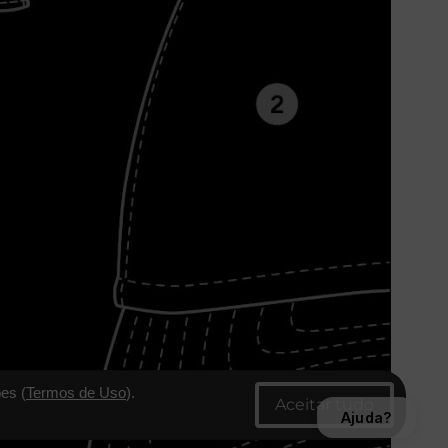
es (
Termos de Uso
).
Ajuda?