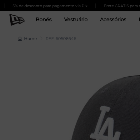
|
5% de desconto para pagamento via Pix
Frete GRÁTIS para compr
Bonés
Vestuário
Acessórios
Home
REF: 60508646