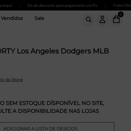
|
|
!
5% de desconto para pagamento via Pix
Frete GRÁTIS pa
0
 Vendidos
Sale
RTY Los Angeles Dodgers MLB
lo do Boné
 SEM ESTOQUE DÍSPONÍVEL NO SITE,
LTE A DISPONIBILIDADE NAS LOJAS
ADICIONAR A LISTA DE DESEJOS