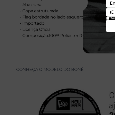
- Aba curva
- Copa estruturada
- Flag bordada no lado esquerdo
- Importado
- Licença Oficial
- Composição:100% Poliéster Reciclado
CONHEÇA O MODELO DO BONÉ