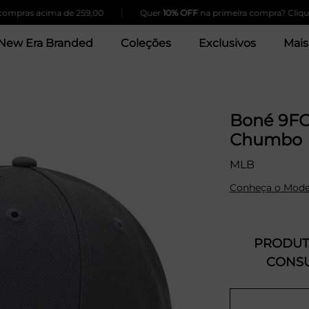
|
as acima de 259,00
Quer
10% OFF
na primeira compra? Clique Aqui
New Era Branded
Coleções
Exclusivos
Mais
Boné 9FO
Chumbo
MLB
Conheça o Mode
PRODUTO
CONSU