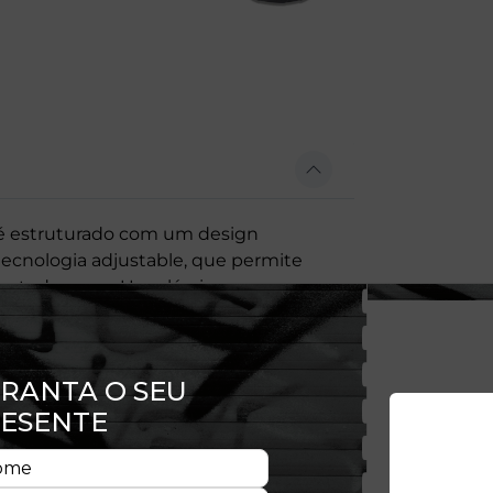
é estruturado com um design
tecnologia adjustable, que permite
te todo o uso. Um clássico que une