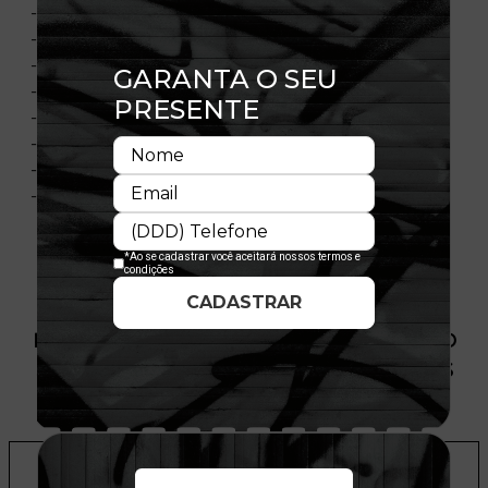
- Bordado frontal
- Flag New Era bordada à esquerda
- Desgastes na aba e copa
- Copa desestruturada
- Aba curva
- Ajustável
- fechamento tipo Strapback
- Composição:100% Poliéster
PRODUTO SEM ESTOQUE DÍSPONÍVEL NO
SITE, CONSULTE A DISPONIBILIDADE NAS
LOJAS
ADICIONAR A LISTA DE DESEJOS