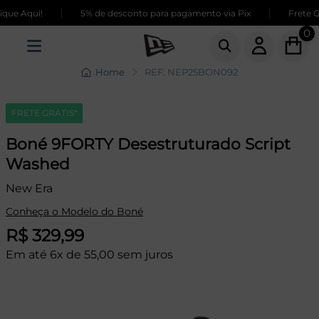
|
|
ue Aqui!
5% de desconto para pagamento via Pix
Frete GR
0
Home
REF: NEP25BON092
FRETE GRÁTIS*
Boné 9FORTY Desestruturado Script
Washed
New Era
Conheça o Modelo do Boné
R$ 329,99
Em até 6x de 55,00 sem juros