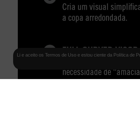
Li e aceito os Termos de Uso e estou ciente da Política de P