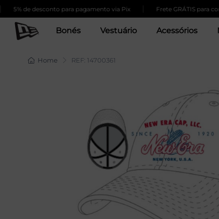
|
% de desconto para pagamento via Pix
Frete GRÁTIS para compras
Bonés
Vestuário
Acessórios
Home
REF: 14700361