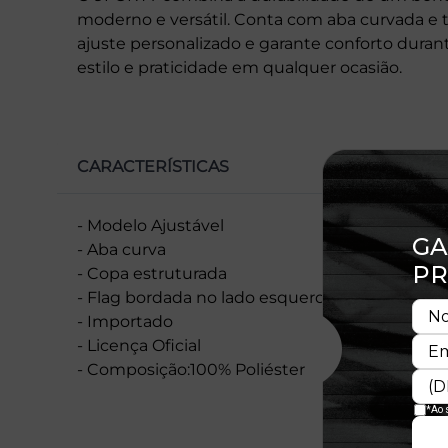
moderno e versátil. Conta com aba curvada e 
ajuste personalizado e garante conforto duran
estilo e praticidade em qualquer ocasião.
CARACTERÍSTICAS
- Modelo Ajustável
- Aba curva
- Copa estruturada
- Flag bordada no lado esquerdo
- Importado
- Licença Oficial
- Composição:100% Poliéster