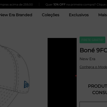
|
 acima de 259,00
Quer
10% OFF
na primeira compra? Clique Aqui!
New Era Branded
Coleções
Exclusivos
Mais
FRETE GRÁTIS*
Boné 9FO
New Era
Conheça o Mode
PRODUTO
CONSU