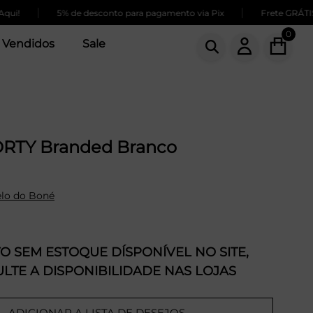
|
|
5% de desconto para pagamento via Pix
Frete GRÁTIS para
0
 Vendidos
Sale
RTY Branded Branco
lo do Boné
 SEM ESTOQUE DÍSPONÍVEL NO SITE,
LTE A DISPONIBILIDADE NAS LOJAS
ADICIONAR A LISTA DE DESEJOS