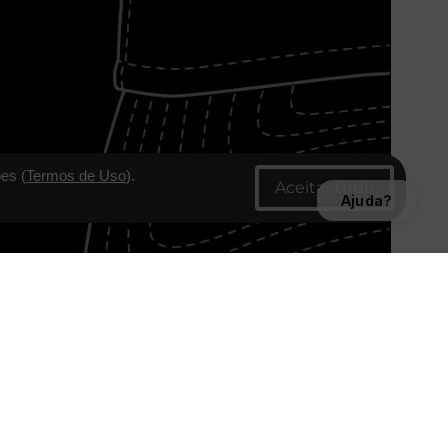
es (
Termos de Uso
).
Ajuda?