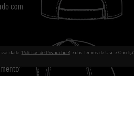
rivacidade (
Políticas de Privacidade
) e dos Termos de Uso e Condiçõ