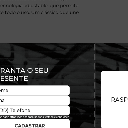
tecnologia adjustable, que permite
te todo o uso. Um clássico que une