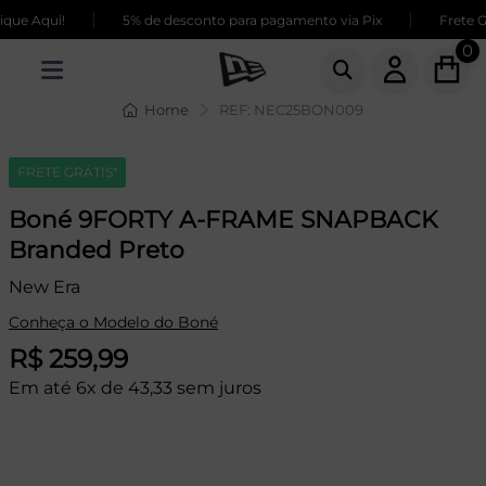
|
|
ue Aqui!
5% de desconto para pagamento via Pix
Frete GR
0
Home
REF: NEC25BON009
FRETE GRÁTIS*
Boné 9FORTY A-FRAME SNAPBACK
Branded Preto
New Era
Conheça o Modelo do Boné
R$ 259,99
Em até 6x de 43,33 sem juros