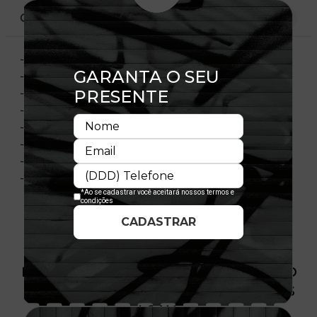
CARACTERÍSTICAS
- Modelo Ajustável
- Aba curva
- Copa frontal estruturada
- Painel frontal único
- Flag bordada no lado esquerdo
- Importado
- Licença Oficial
- Composição:100% Algodão
PRODUTO SEM ESTOQUE DÍSPONÍVEL NO
SITE, CONSULTE A DISPONIBILIDADE NAS
LOJAS