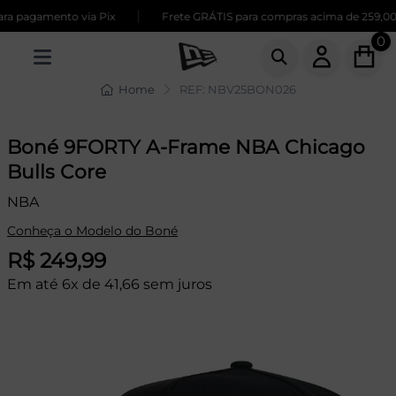
|
a pagamento via Pix
Frete GRÁTIS para compras acima de 259,00
0
Home
REF: NBV25BON026
Boné 9FORTY A-Frame NBA Chicago
Bulls Core
NBA
Conheça o Modelo do Boné
R$ 249,99
Em até 6x de 41,66 sem juros