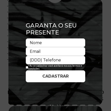
- Estruturado
- Ajustável
- Fechamento tipo Snapback
- Bordado frontal
- Bordado traseiro
- Flag New Era bordada
- Painel frontal único
- Material: Sarja
- Composição: 100% Poliéster
- Licença oficial
PRODUTO SEM ESTOQUE DÍSPONÍVEL NO
SITE, CONSULTE A DISPONIBILIDADE NAS
LOJAS