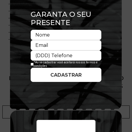
- Copa frontal estruturada
- Painel frontal único
- Flag bordada no lado esquerdo
- Importado
- Licença Oficial
- Composição:100% Algodão
PRODUTO SEM ESTOQUE DÍSPONÍVEL NO
SITE, CONSULTE A DISPONIBILIDADE NAS
LOJAS
ADICIONAR A LISTA DE DESEJOS