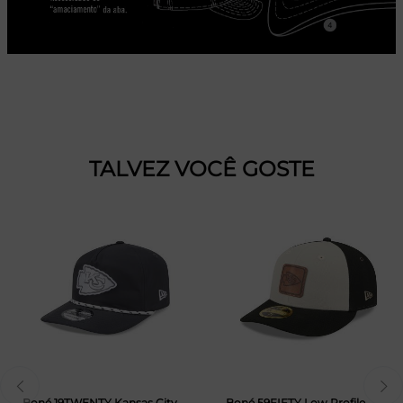
TALVEZ VOCÊ GOSTE
Boné 19TWENTY Kansas City
Boné 59FIFTY Low Profile