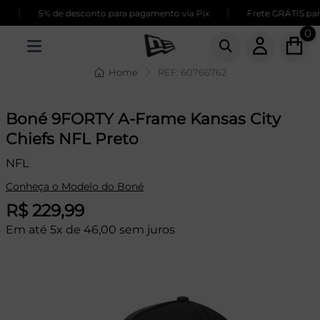
|
|
5% de desconto para pagamento via Pix
Frete GRÁTIS para
0
Home
REF: 60766762
Boné 9FORTY A-Frame Kansas City
Chiefs NFL Preto
NFL
Conheça o Modelo do Boné
R$ 229,99
Em até 5x de 46,00 sem juros