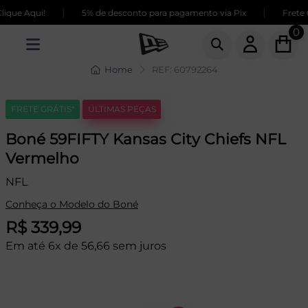
|
|
que Aqui!
5% de desconto para pagamento via Pix
Frete G
0
Home
REF: 60792264
FRETE GRÁTIS*
ÚLTIMAS PEÇAS
Boné 59FIFTY Kansas City Chiefs NFL
Vermelho
NFL
Conheça o Modelo do Boné
R$ 339,99
Em até 6x de 56,66 sem juros