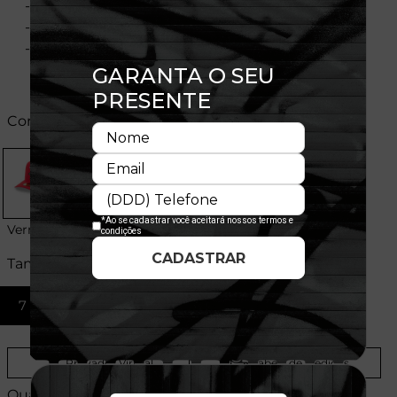
- Flag New Era bordada na lateral esquerda
- Licença oficial
- Composição:100% Poliéster
Cores:
Vermelho
Tamanhos:
7 1/8
7 1/4
7 1/2
Provador Virtual
Tabela de Medidas
Quantidade: