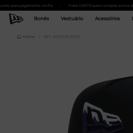
|
para pagamento via Pix
Frete GRÁTIS para compras acima de 259,
Bonés
Vestuário
Acessórios
Home
REF: NEI24BON120