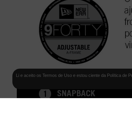
Li e aceito os Termos de Uso e estou ciente da Política de P