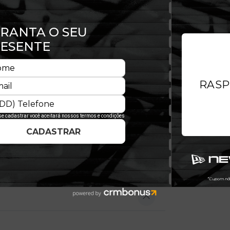
 curvada que protege o rosto dos
 snapback. O diferencial fica por
 adjustable, que garante um encaixe