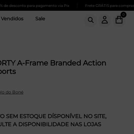
|
desconto para pagamento via Pix
Frete GRÁTIS para compras acim
0
 Vendidos
Sale
RTY A-Frame Branded Action
ports
lo do Boné
 SEM ESTOQUE DÍSPONÍVEL NO SITE,
LTE A DISPONIBILIDADE NAS LOJAS