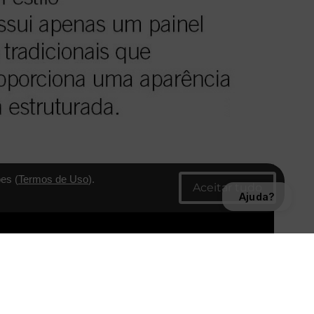
es (
Termos de Uso
).
Ajuda?