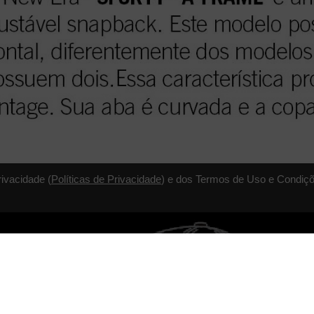
rivacidade (
Políticas de Privacidade
) e dos Termos de Uso e Condiçõ