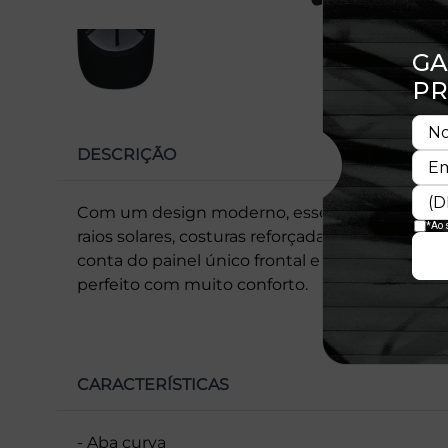
DESCRIÇÃO
Com um design moderno, esse cap possui aba
raios solares, costuras reforçadas e fechamento
conta do painel único frontal e da tecnologia
perfeito com muito conforto.
CARACTERÍSTICAS
- Aba curva