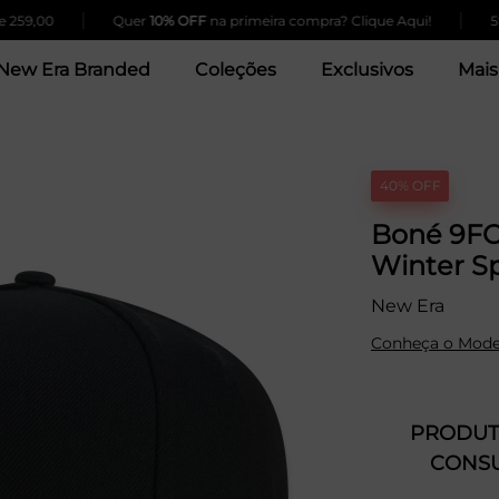
|
|
00
Quer
10% OFF
na primeira compra? Clique Aqui!
5% de 
New Era Branded
Coleções
Exclusivos
Mais
40% OFF
Boné 9FO
Winter S
New Era
Conheça o Mode
PRODUTO
CONSU