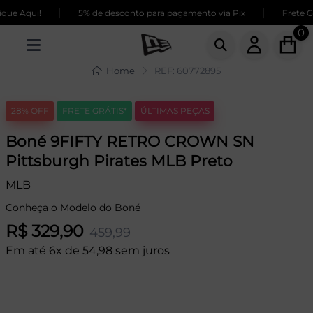
|
|
ue Aqui!
5% de desconto para pagamento via Pix
Frete GR
0
Home
REF: 60772895
28% OFF
FRETE GRÁTIS*
ÚLTIMAS PEÇAS
Boné 9FIFTY RETRO CROWN SN
Pittsburgh Pirates MLB Preto
MLB
Conheça o Modelo do Boné
R$ 329,90
459,99
Em até 6x de 54,98 sem juros