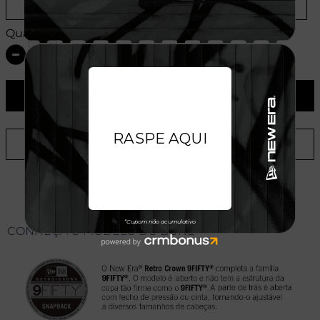
Provador Virtual
Tabela de Medidas
Quantidade:
ADICIONAR AO CARRINHO
ADICIONAR A LISTA DE DESEJOS
CONHEÇA O MODELO DO BONÉ