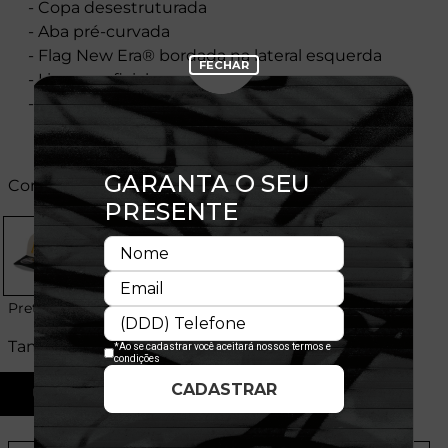
- Copa desestruturada
- Aba pré-curvada
- Flag New Era® bordada na lateral esquerda
- Licença oficial
- Composição:100% Poliéster
Cores:
Preto
Tamanhos:
U