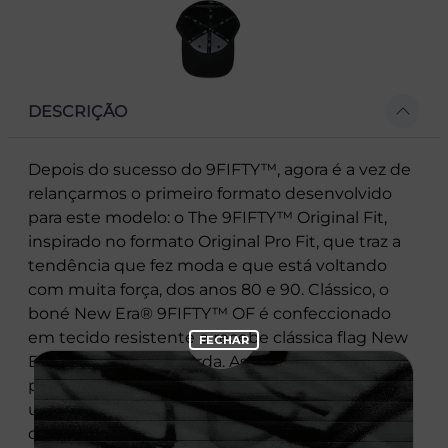
DESCRIÇÃO
Depois do sucesso do 9FIFTY™, agora é a vez de
relançarmos o primeiro formato desenvolvido
para este modelo: o The 9FIFTY™ Original Fit,
inspirado no formato Original Pro Fit, que traz a
tendência que fez moda e que está voltando
com muita força, dos anos 80 e 90. Clássico, o
boné New Era® 9FIFTY™ OF é confeccionado
em tecido resistente e recebe clássica flag New
Era® na lateral esquerda. As vias respiráveis na
parte superior ficam responsáveis por dissipar a
umidade e garantem aquela sensação agradável
de bem-estar. Muito resistente, conta com