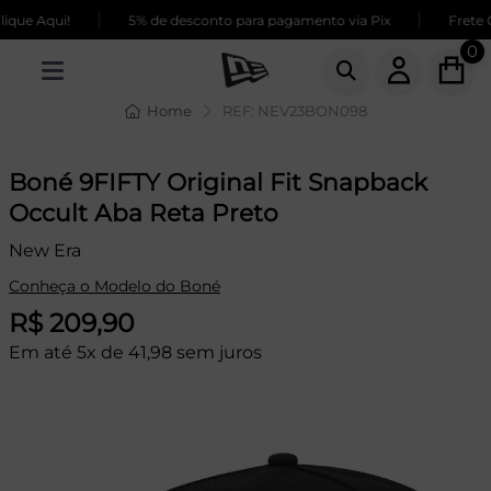
|
|
que Aqui!
5% de desconto para pagamento via Pix
Frete G
0
Home
REF: NEV23BON098
Boné 9FIFTY Original Fit Snapback
Occult Aba Reta Preto
New Era
Conheça o Modelo do Boné
R$ 209,90
Em até 5x de 41,98 sem juros