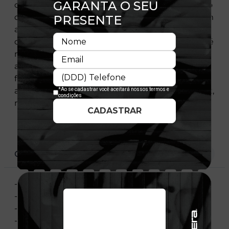
costuras reforçadas, o que contribui no aumento
da durabilidade. O 9FIFTY™ Original Fit vem com
a aba em um formato quadrado e mais curto, a
copa do boné vem um pouco mais reta e o cap é
mais raso, sendo um modelo FIT que não cobre
as orelhas e tem as linhas mais retas. Seu
fechamento strapback é prático e garante um
ajuste preciso à cabeça. The 9FIFTY™ Original Fit,
reinventamos um clássico. Prove esse FIT.
CARACTERÍSTICAS
- Aba Reta
- Fechamento tipo Snapback
- Estruturado
- Bordado Frontal