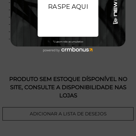
- Bordado Traseiro
- Flag Bordada
- Material: Sarja
- Composição: 100% Poliéster
- Importado
- Licença Oficial
PRODUTO SEM ESTOQUE DÍSPONÍVEL NO
SITE, CONSULTE A DISPONIBILIDADE NAS
LOJAS
ADICIONAR A LISTA DE DESEJOS