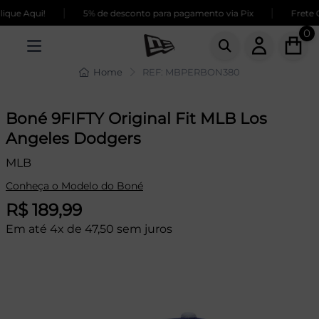
|
|
ue Aqui!
5% de desconto para pagamento via Pix
Frete GR
0
Home
REF: MBPERBON380
Boné 9FIFTY Original Fit MLB Los
Angeles Dodgers
MLB
Conheça o Modelo do Boné
R$ 189,99
Em até 4x de 47,50 sem juros