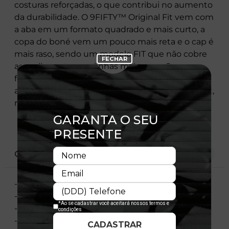
costuras reforçadas, o que contribui no aumento
da durabilidade. O 9FIFTY™ Original Fit vem com
a aba em um formato quadrado e mais curto, a
copa do boné vem um pouco mais reta e o cap é
mais raso, sendo um modelo FIT que não cobre
as orelhas e tem as linhas mais retas. Seu
fechamento snapback é prático e garante um
ajuste preciso à cabeça. The 9FIFTY™ Original Fit,
reinventamos um clássico. Prove esse FIT.
CARACTERÍSTICAS
- Snapback
- Ajustável
- Aba Reta
- Bordado Frontal