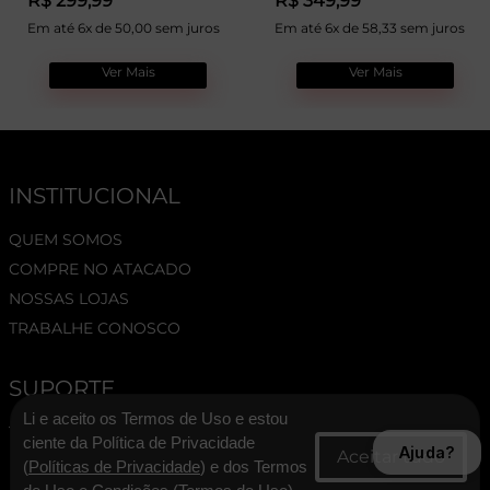
R$ 299,99
R$ 349,99
Em até 6x de 50,00 sem juros
Em até 6x de 58,33 sem juros
Ver Mais
Ver Mais
INSTITUCIONAL
QUEM SOMOS
COMPRE NO ATACADO
NOSSAS LOJAS
TRABALHE CONOSCO
SUPORTE
Li e aceito os Termos de Uso e estou
TERMOS E CONDIÇÕES
ciente da Política de Privacidade
Ajuda?
POLÍTICA DE PRIVACIDADE
(
Políticas de Privacidade
) e dos Termos