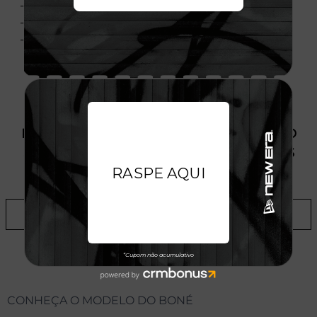
- Material: 100% Algodão
- Importado
- Licença Oficial
PRODUTO SEM ESTOQUE DÍSPONÍVEL NO
SITE, CONSULTE A DISPONIBILIDADE NAS
LOJAS
ADICIONAR A LISTA DE DESEJOS
CONHEÇA O MODELO DO BONÉ