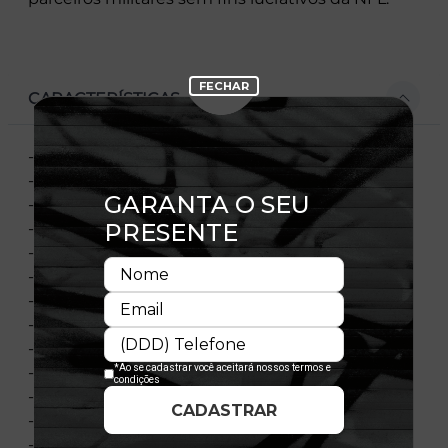
CARACTERÍSTICAS
- Aba pré-curvada
- Copa estruturada
- Ajustável
- Fechamento tipo snapback
- Bordado frontal
- Bordado traseiro
- Flag New Era bordada na lateral esquerda
- Bordado na lateral direita
- Painéis traseiros em mesh
- Contra-aba camuflada
- 100% poliéster
- Licença oficial
- Importado