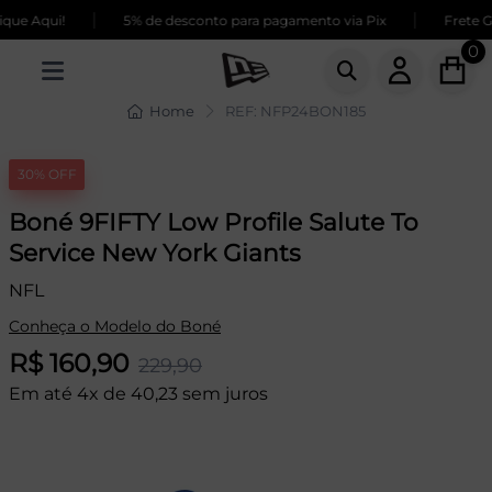
|
|
ue Aqui!
5% de desconto para pagamento via Pix
Frete GR
0
Home
REF: NFP24BON185
30% OFF
Boné 9FIFTY Low Profile Salute To
Service New York Giants
NFL
Conheça o Modelo do Boné
R$ 160,90
229,90
Em até 4x de 40,23 sem juros