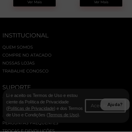
Ver Mais
Ver Mais
INSTITUCIONAL
QUEM SOMOS
COMPRE NO ATACADO
NOSSAS LOJAS
TRABALHE CONOSCO
SUPORTE
Li e aceito os Termos de Uso e estou
TERMOS E CONDIÇÕES
ciente da Política de Privacidade
Ajuda?
POLÍTICA DE PRIVACIDADE
(
Políticas de Privacidade
) e dos Termos
ASSESSORIA DE IMPRENSA
de Uso e Condições (
Termos de Uso
).
PERGUNTAS FREQUENTES
TROCAS E DEVOLUÇÕES