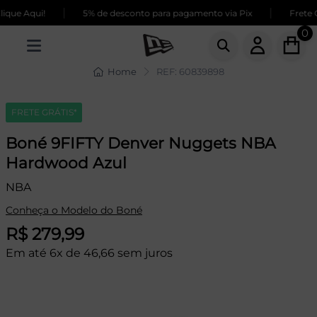
|
|
que Aqui!
5% de desconto para pagamento via Pix
Frete GR
0
Home
REF: 60839898
FRETE GRÁTIS*
Boné 9FIFTY Denver Nuggets NBA
Hardwood Azul
NBA
Conheça o Modelo do Boné
R$ 279,99
Em até 6x de 46,66 sem juros