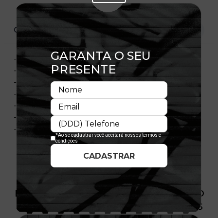
CARACTERÍSTICAS
- Modelo ajustável
- Fechamento tipo Snapback
- Copa estruturada
- Aba reta
- Flag New Era® bordada na lateral esquerda
- Licença oficial
- Composição: 100% Poliéster
PRODUTO SEM ESTOQUE DÍSPONÍVEL NO
SITE, CONSULTE A DISPONIBILIDADE NAS