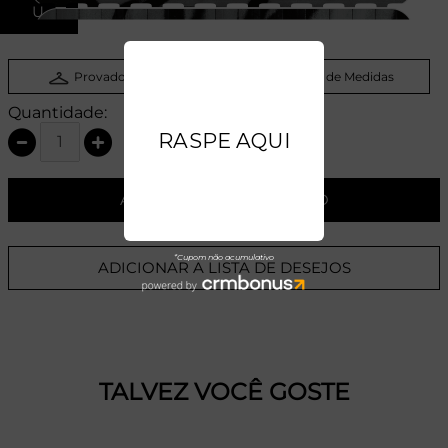
U
Provador Virtual
Tabela de Medidas
Quantidade:
ADICIONAR AO CARRINHO
ADICIONAR A LISTA DE DESEJOS
TALVEZ VOCÊ GOSTE