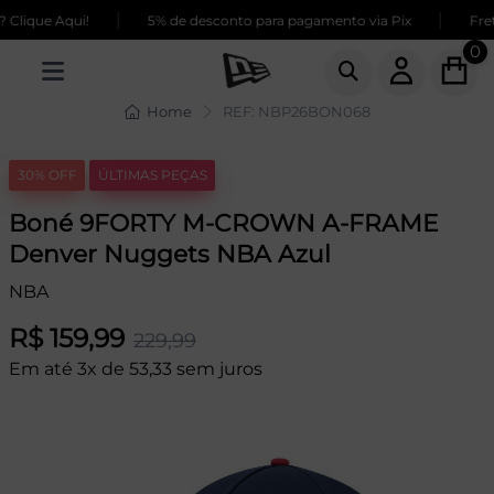
|
|
Clique Aqui!
5% de desconto para pagamento via Pix
Frete
0
Home
REF: NBP26BON068
30% OFF
ÚLTIMAS PEÇAS
Boné 9FORTY M-CROWN A-FRAME
Denver Nuggets NBA Azul
NBA
R$ 159,99
229,99
Em até 3x de 53,33 sem juros