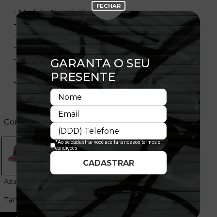
- Modelo Ajustável
- Aba curva
- Painel frontal único e estruturado
- Flag bordada no lado esquerdo
- Importado
- Licença Oficial
- Composição:100% Algodão
Cores:
Azul
Tamanhos: