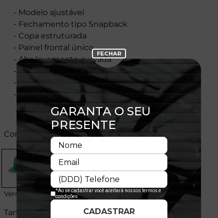
- Modelo ajustável
- Fechamento tipo Snapback
- Copa estruturada
- Painel frontal único
- Aba levemente curvada
- Flag New Era® bordada na lateral esquerda
- Licença oficial
- Composição:100% Poliéster
Cores:
Verde
Tamanhos: