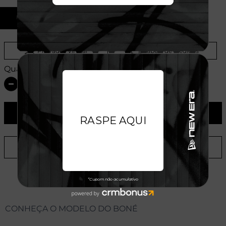
U
Provador Virtual
Tabela de Medidas
Quantidade:
ADICIONAR AO CARRINHO
ADICIONAR A LISTA DE DESEJOS
CONHEÇA O MODELO DO BONÉ