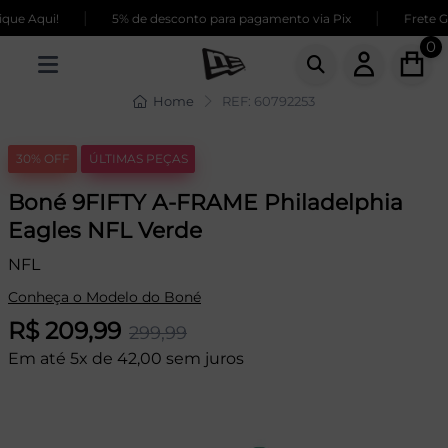
|
|
ue Aqui!
5% de desconto para pagamento via Pix
Frete GR
0
Home
REF: 60792253
30% OFF
ÚLTIMAS PEÇAS
Boné 9FIFTY A-FRAME Philadelphia
Eagles NFL Verde
NFL
Conheça o Modelo do Boné
R$ 209,99
299,99
Em até 5x de 42,00 sem juros