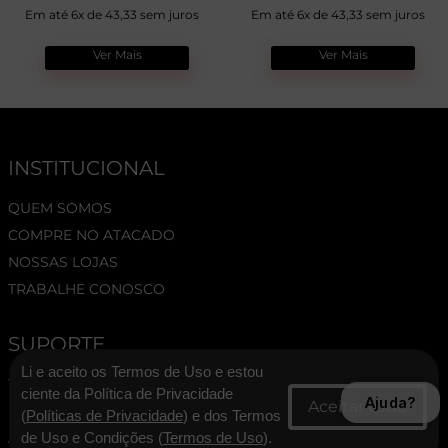
Em até 6x de 43,33 sem juros
Em até 6x de 43,33 sem juros
Ver Mais
Ver Mais
INSTITUCIONAL
QUEM SOMOS
COMPRE NO ATACADO
NOSSAS LOJAS
TRABALHE CONOSCO
SUPORTE
Li e aceito os Termos de Uso e estou
TERMOS E CONDIÇÕES
ciente da Política de Privacidade
Ajuda?
POLÍTICA DE PRIVACIDADE
(
Políticas de Privacidade
) e dos Termos
ASSESSORIA DE IMPRENSA
de Uso e Condições (
Termos de Uso
).