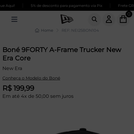
|
|
 Aqui!
5% de desconto para pagamento via Pix
Frete GRÁT
0
Home
REF: NEI25BON104
Boné 9FORTY A-Frame Trucker New
Era Core
New Era
Conheça o Modelo do Boné
R$ 199,99
Em até 4x de 50,00 sem juros