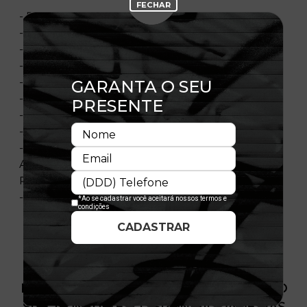
- Bordado frontal
- Bordado aba
- Flag New Era bordada
- Aba curva
- Painel frontal único estruturado
- Ajustável
- Painéis traseiros em mesh
- Fechamento tipo Snapback
- Composição: Painéis frontais e viseira 100%
Algodão - Painéis laterais e traseiros 100%
Poliéster
- Licença oficial
PRODUTO SEM ESTOQUE DÍSPONÍVEL NO