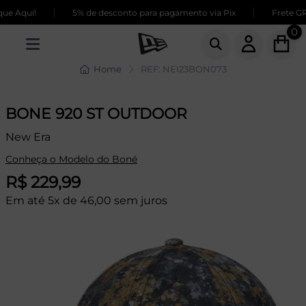
|
|
e Aqui!
5% de desconto para pagamento via Pix
Frete GRÁ
0
Home
REF: NEI23BON073
BONE 920 ST OUTDOOR
New Era
Conheça o Modelo do Boné
R$ 229,99
Em até 5x de 46,00 sem juros