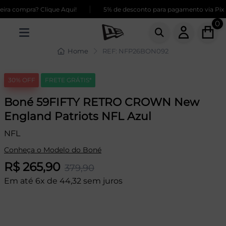
|
ra compra? Clique Aqui!
5% de desconto para pagamento via Pix
0
Home
REF: NFP26BON092
30% OFF
FRETE GRÁTIS*
Boné 59FIFTY RETRO CROWN New
England Patriots NFL Azul
NFL
Conheça o Modelo do Boné
R$ 265,90
379,90
Em até 6x de 44,32 sem juros