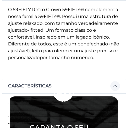
O 59FIFTY Retro Crown 59FIFTY® complementa
nossa família 59FIFTY®. Possui uma estrutura de
ajuste relaxado, com tamanho verdadeiramente
ajustado- fitted. Um formato clássico e
confortável, inspirado em um legado icônico.
Diferente de todos, este é um bonéfechado (não
ajustável), feito para oferecer umajuste preciso e
personalizadopor tamanho numérico.
CARACTERÍSTICAS
- Modelo fechado (Fitted), vendido por tamanho
- Copa semiestruturado
- Aba reta
- Flag New Era bordada na lateral esquerda