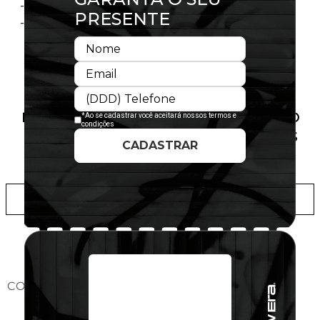
- Licença oficial
- Composição:97% Poliéster 3% Elastano
PRODUTO SEM ESTOQUE DÍSPONÍVEL NO
SITE, CONSULTE A DISPONIBILIDADE NAS
LOJAS
ADICIONAR A LISTA DE DESEJOS
CONHEÇA O MODELO DO BONÉ