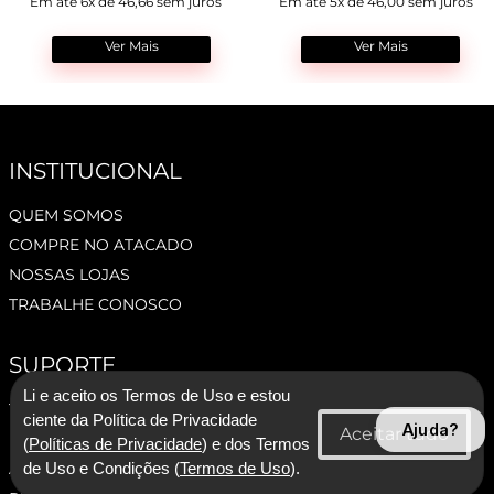
Em até 6x de 46,66 sem juros
Em até 5x de 46,00 sem juros
Ver Mais
Ver Mais
INSTITUCIONAL
QUEM SOMOS
COMPRE NO ATACADO
NOSSAS LOJAS
TRABALHE CONOSCO
SUPORTE
Li e aceito os Termos de Uso e estou
TERMOS E CONDIÇÕES
ciente da Política de Privacidade
Ajuda?
POLÍTICA DE PRIVACIDADE
(
Políticas de Privacidade
) e dos Termos
ASSESSORIA DE IMPRENSA
de Uso e Condições (
Termos de Uso
).