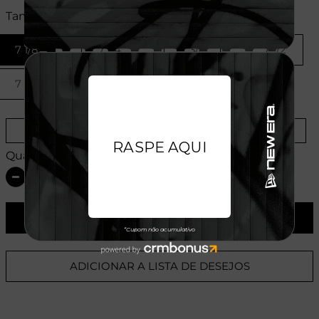
Tamanhos:
7 1/8
7 1/4
7 3/8
7 1/2
7 5/8
Provador Virtual
Tabela de Medidas
Quantidade:
ADICIONAR AO CARRINHO
ADICIONAR A LISTA DE DESEJOS