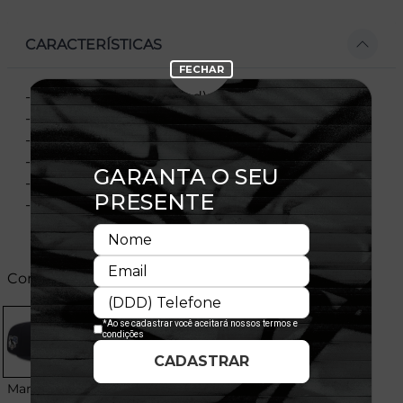
CARACTERÍSTICAS
- Modelo fechado (Fitted), vendido por tamanho
- Copa estruturada
- Aba reta
- Flag New Era bordada na lateral esquerda
- Licença oficial
- Composição:100% Poliéster.
Cores:
Marinho