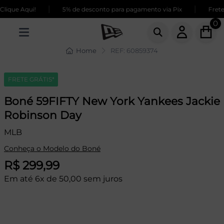
|
|
ique Aqui!
5% de desconto para pagamento via Pix
Frete G
0
Home
REF: 60859374
FRETE GRÁTIS*
Boné 59FIFTY New York Yankees Jackie
Robinson Day
MLB
Conheça o Modelo do Boné
R$ 299,99
Em até 6x de 50,00 sem juros