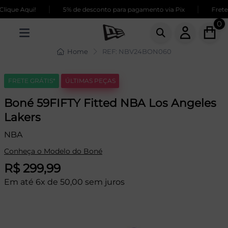
|
|
que Aqui!
5% de desconto para pagamento via Pix
Frete G
0
Home
REF: NBV24BON060
FRETE GRÁTIS*
ÚLTIMAS PEÇAS
Boné 59FIFTY Fitted NBA Los Angeles
Lakers
NBA
Conheça o Modelo do Boné
R$ 299,99
Em até 6x de 50,00 sem juros