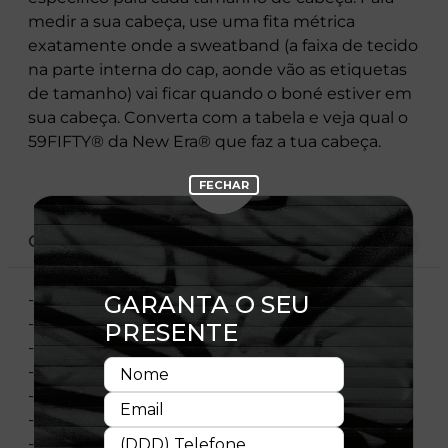
medir a sua cabeça, use uma fita métrica
exatamente onde a sweatband (a faixa de tecido
na parte interna do cap, aonde vão as etiquetas
de tamanho) vai ficar quando o boné estiver em
sua cabeça. Converta com a tabela e veja qual o
59FIFTY® da New Era® que faz a tua cabeça.
CARACTERÍSTICAS
- Aba reta
- Estruturado
-
Fitted - vendido por tamanho
- Logo do time bordado no Painel frontal
- Logo da Liga bordado no Painel traseiro
- Material: Sarja
- Composição: 100% Poliéster