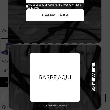
- Importado
- Licença Oficial
Cores:
Roxo
Tamanhos:
7 1/2
7 3/4
8
Provador Virtual
Tabela de Medidas
Quantidade: