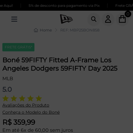
|
|
Aqui!
5% de desconto para pagamento via Pix
Frete GRÁTI
0
Home
REF: MBP25BON858
FRETE GRÁTIS*
Boné 59FIFTY Fitted A-Frame Los
Angeles Dodgers 59FIFTY Day 2025
MLB
5.0
Avaliações do Produto
Conheça o Modelo do Boné
R$ 359,99
Em até 6x de 60,00 sem juros