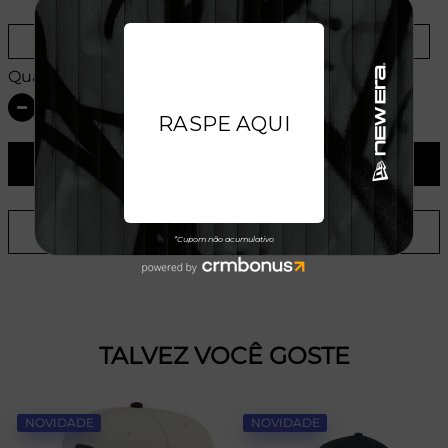
Provador Virtual
Tabela de Medidas
Quantidade:
ADICIONAR AO CARRINHO
ADICIONAR A LISTA DE DESEJOS
TALVEZ VOCÊ GOSTE
NOVIDADE
NOVIDADE