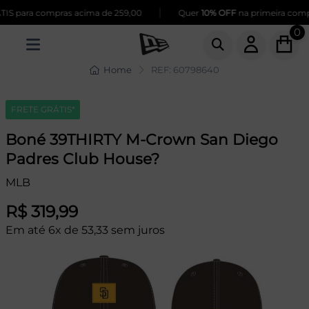
|
S para compras acima de 259,00
Quer
10% OFF
na primeira compra
0
Home
REF: 60798640
FRETE GRÁTIS*
Boné 39THIRTY M-Crown San Diego
Padres Club House?
MLB
R$ 319,99
Em até 6x de 53,33 sem juros