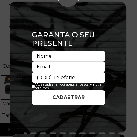
- Aba curva
- Copa estruturada
- Laterais com elastano
- Flag bordada no lado esquerdo
- Importado
- Licença Oficial
Cores:
Marrom
Tamanhos:
ML
LXL