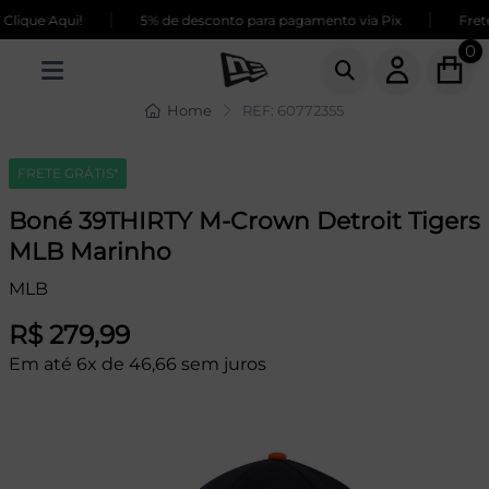
|
|
lique Aqui!
5% de desconto para pagamento via Pix
Frete
0
Home
REF: 60772355
FRETE GRÁTIS*
Boné 39THIRTY M-Crown Detroit Tigers
MLB Marinho
MLB
R$ 279,99
Em até 6x de 46,66 sem juros