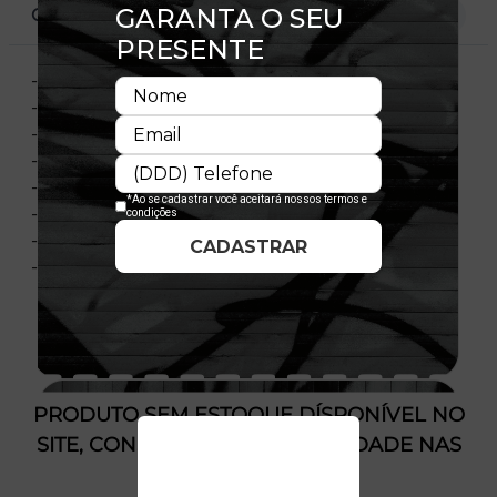
CARACTERÍSTICAS
- Modelo Fechado com Stretch Fit
- Aba curva
- Copa estruturada
- Laterais com elastano
- Flag bordada no lado esquerdo
- Importado
- Licença Oficial
- Composição: 97% Poliéster 3% Elastano
PRODUTO SEM ESTOQUE DÍSPONÍVEL NO
SITE, CONSULTE A DISPONIBILIDADE NAS
LOJAS