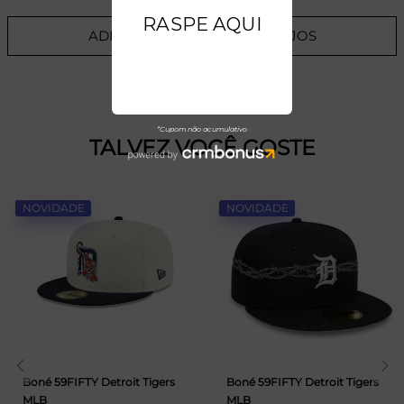
ADICIONAR A LISTA DE DESEJOS
TALVEZ VOCÊ GOSTE
NOVIDADE
NOVIDADE
Boné 59FIFTY Detroit Tigers
Boné 59FIFTY Detroit Tigers
MLB
MLB