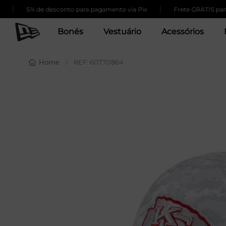
|
5% de desconto para pagamento via Pix
Frete GRÁTIS para com
Bonés
Vestuário
Acessórios
Home
REF: 60770864