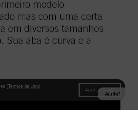
es (
Termos de Uso
).
Ajuda?