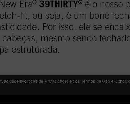
rivacidade (
Políticas de Privacidade
) e dos Termos de Uso e Condiçõ