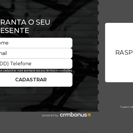
 estilo em um design ajustado com
cio e resistente, possui aba curvada,
ntem frescor durante o uso. Ideal para
te perfeito. Esta edição faz parte da
 e apoia os militares e veteranos das
americano à gratidão por aqueles que