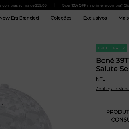
|
pras acima de 259,00
Quer
10% OFF
na primeira compra? Clique A
New Era Branded
Coleções
Exclusivos
Mais
FRETE GRÁTIS*
Boné 39T
Salute S
NFL
Conheça o Mode
PRODUTO
CONSU