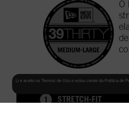
Li e aceito os Termos de Uso e estou ciente da Política de P