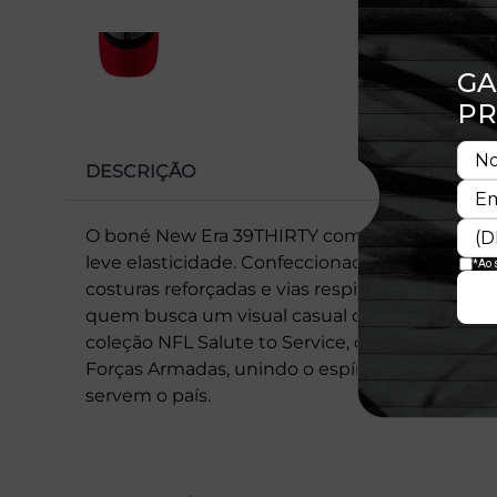
DESCRIÇÃO
O boné New Era 39THIRTY combina conforto e
leve elasticidade. Confeccionado em tecido ma
costuras reforçadas e vias respiráveis que gara
quem busca um visual casual com atitude e ajus
coleção NFL Salute to Service, que homenageia
Forças Armadas, unindo o espírito do futebol 
servem o país.