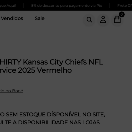
|
|
qui!
5% de desconto para pagamento via Pix
Frete GRÁTIS
0
 Vendidos
Sale
HIRTY Kansas City Chiefs NFL
ervice 2025 Vermelho
lo do Boné
 SEM ESTOQUE DÍSPONÍVEL NO SITE,
LTE A DISPONIBILIDADE NAS LOJAS