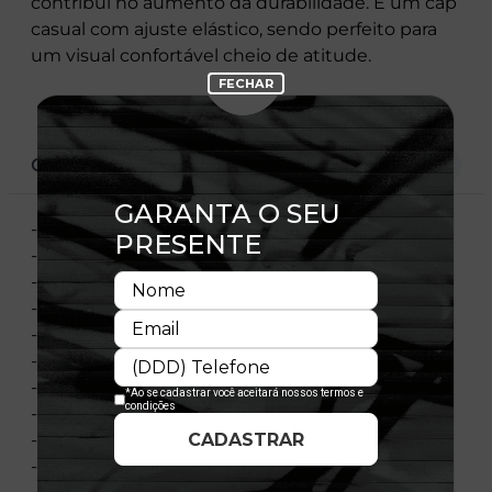
contribui no aumento da durabilidade. É um cap
casual com ajuste elástico, sendo perfeito para
um visual confortável cheio de atitude.
CARACTERÍSTICAS
- Aba Curva
- Fechado Stretch Fit
- Painél Frontal Único
- Estruturado
- Bordado Frontal
- Flag Bordada
- Material: Sarja com Elastano
- Composição: 95% Poliéster 5% Elastano
- Importado
- Licença Oficial