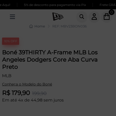
|
|
qui!
5% de desconto para pagamento via Pix
Frete GRÁTI
0
Home
REF: MBV23BON036
10% OFF
Boné 39THIRTY A-Frame MLB Los
Angeles Dodgers Core Aba Curva
Preto
MLB
Conheça o Modelo do Boné
R$ 179,90
199,90
Em até 4x de 44,98 sem juros