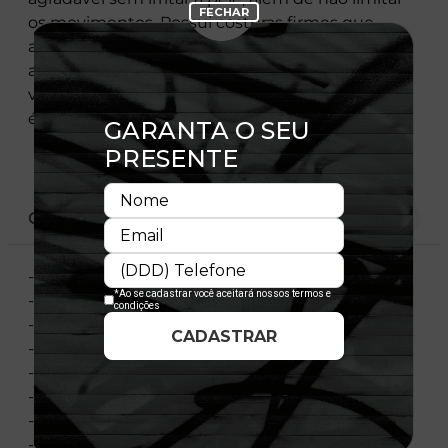
os movimentos. Possui costuras firmes que
asseguram a estrutura e contribuem no
aumento da durabilidade, podendo usá-la à
vontade sem se preocupar. Resistente à fricção,
é fácil de lavar e não desbota com o tempo.
CARACTERÍSTICAS
- Bolsos laterais
- Bolso traseiro
- Bordado lateral
- Cadarço para ajuste
- Bordado traseiro
- Flag New Era bordada
- Material: Open Mesh
- Composição: 100% Poliéster