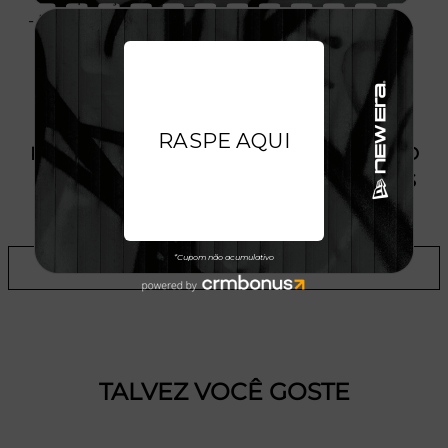
- Licença oficial
PRODUTO SEM ESTOQUE DÍSPONÍVEL NO
SITE, CONSULTE A DISPONIBILIDADE NAS
LOJAS
ADICIONAR A LISTA DE DESEJOS
TALVEZ VOCÊ GOSTE