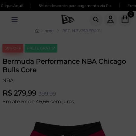
|
|
ique Aqui!
5% de desconto para pagamento via Pix
Frete 
0
Home
REF: NBV25BER001
30% OFF
FRETE GRÁTIS*
Bermuda Performance NBA Chicago
Bulls Core
NBA
R$ 279,99
399,99
Em até 6x de 46,66 sem juros