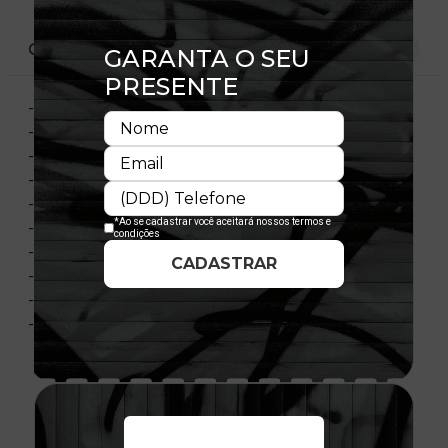
CARACTERÍSTICAS
- Vivo na barra
- Bolsos laterais
- Bordado frontal
- Bordado traseiro
- Bolso traseiro
- Cordão de ajuste
- Flag New Era bordada
- Material: Nylon
- Composição: 100% Poliéster
- Licença oficial