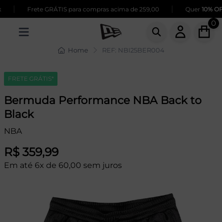
|
|
Frete GRÁTIS para compras acima de 259,00
Quer
10% OFF
0
Home
REF: NBI25BER004
FRETE GRÁTIS*
Bermuda Performance NBA Back to
Black
NBA
R$ 359,99
Em até 6x de 60,00 sem juros